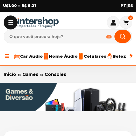
U$1.00 = R$ 5,21
|
0
☰
Car Audio
Home Áudio
Celulares
Beleza
Inicío
Games
Consoles