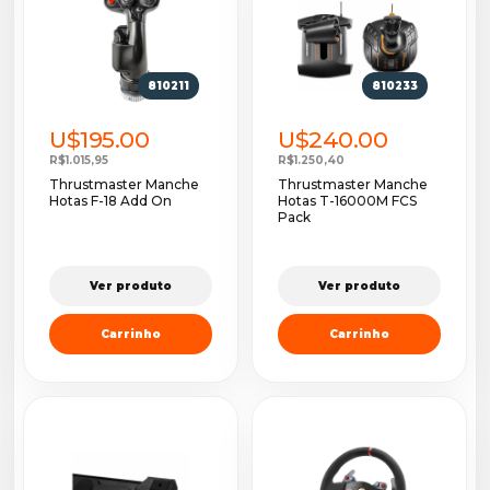
810211
810233
U$195.00
U$240.00
R$1.015,95
R$1.250,40
Thrustmaster Manche
Thrustmaster Manche
Hotas F-18 Add On
Hotas T-16000M FCS
Pack
Ver produto
Ver produto
Carrinho
Carrinho