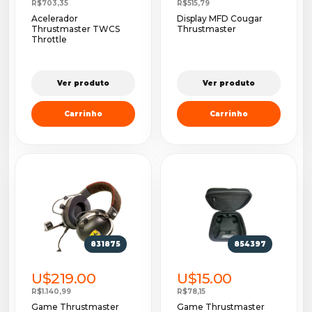
R$703,35
R$515,79
Acelerador
Display MFD Cougar
Thrustmaster TWCS
Thrustmaster
Throttle
Ver produto
Ver produto
Carrinho
Carrinho
831875
854397
U$219.00
U$15.00
R$1.140,99
R$78,15
Game Thrustmaster
Game Thrustmaster