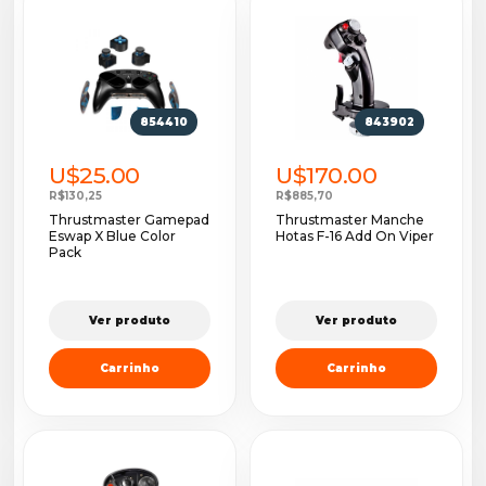
854410
843902
U$25.00
U$170.00
R$130,25
R$885,70
Thrustmaster Gamepad
Thrustmaster Manche
Eswap X Blue Color
Hotas F-16 Add On Viper
Pack
Ver produto
Ver produto
Carrinho
Carrinho