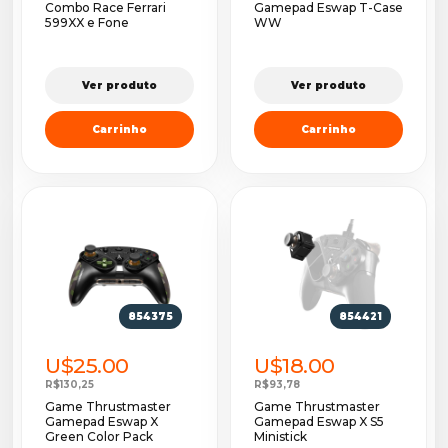
Combo Race Ferrari
Gamepad Eswap T-Case
599XX e Fone
WW
Ver produto
Ver produto
Carrinho
Carrinho
854375
854421
U$25.00
U$18.00
R$130,25
R$93,78
Game Thrustmaster
Game Thrustmaster
Gamepad Eswap X
Gamepad Eswap X S5
Green Color Pack
Ministick