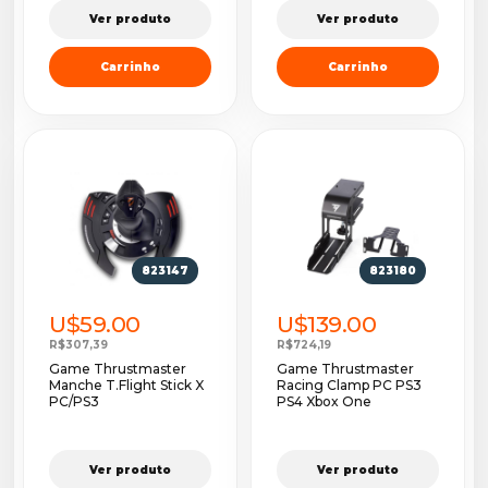
Ver produto
Ver produto
Carrinho
Carrinho
823147
823180
U$59.00
U$139.00
R$307,39
R$724,19
Game Thrustmaster
Game Thrustmaster
Manche T.Flight Stick X
Racing Clamp PC PS3
PC/PS3
PS4 Xbox One
Ver produto
Ver produto