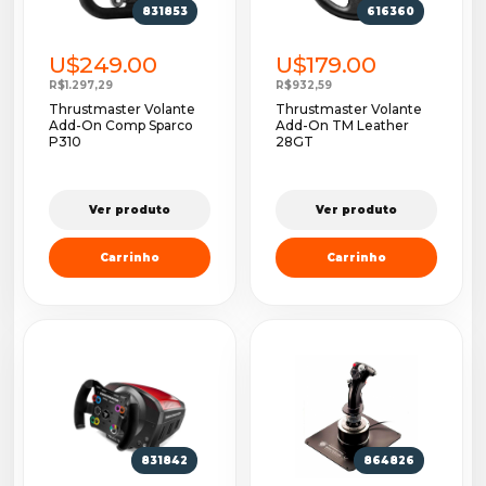
831853
616360
U$249.00
U$179.00
R$1.297,29
R$932,59
Thrustmaster Volante
Thrustmaster Volante
Add-On Comp Sparco
Add-On TM Leather
P310
28GT
Ver produto
Ver produto
Carrinho
Carrinho
831842
864826