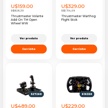
U$159.00
U$329.00
R$828,39
R$1.714,09
Thrustmaster Volante
Thrustmaster Warthog
Add-On TM Open
Flight Stick
Wheel WW
Ver produto
Ver produto
Carrinho
Carrinho
527260
616350
U$489.00
U$229.00