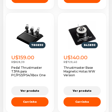
780890
843890
U$159.00
U$140.00
R$828,39
R$729,40
Pedal Thrustmaster
Thrustmaster Base
T3PA para
Magnetic Hotas WW
PC/PS3/PS4/Xbox One
Version
Ver produto
Ver produto
Carrinho
Carrinho