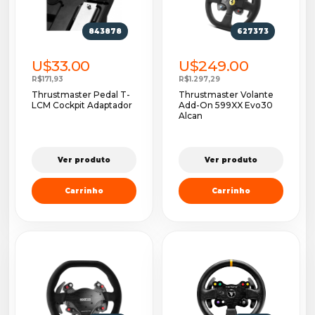
843878
627373
U$33.00
U$249.00
R$171,93
R$1.297,29
Thrustmaster Pedal T-
Thrustmaster Volante
LCM Cockpit Adaptador
Add-On 599XX Evo30
Alcan
Ver produto
Ver produto
Carrinho
Carrinho