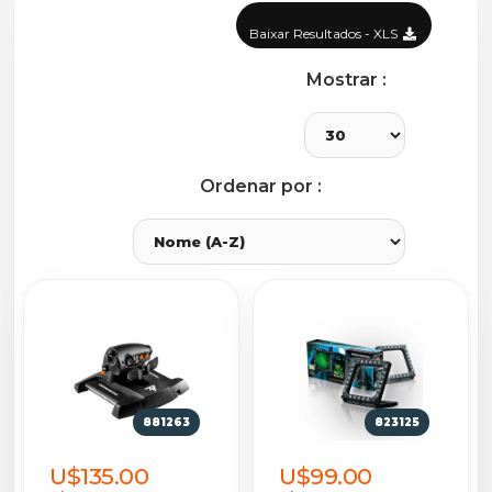
Baixar Resultados - XLS
Mostrar :
Ordenar por :
881263
823125
U$135.00
U$99.00