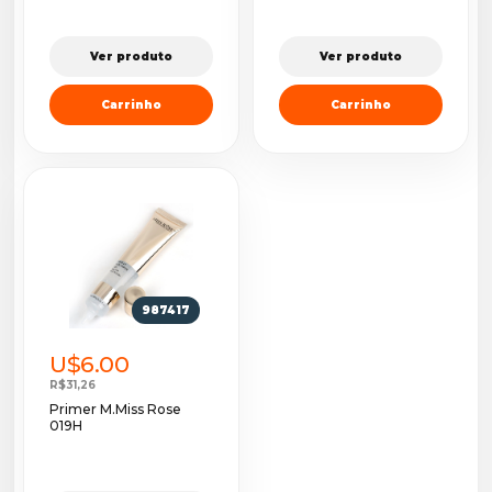
Ver produto
Ver produto
Carrinho
Carrinho
987417
U$6.00
R$31,26
Primer M.Miss Rose
019H