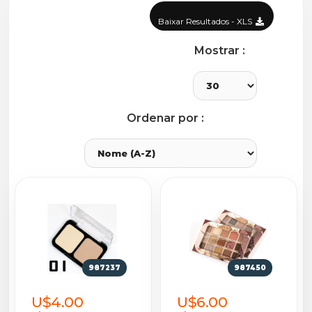
Baixar Resultados - XLS
Mostrar :
Ordenar por :
987237
987450
U$4.00
U$6.00