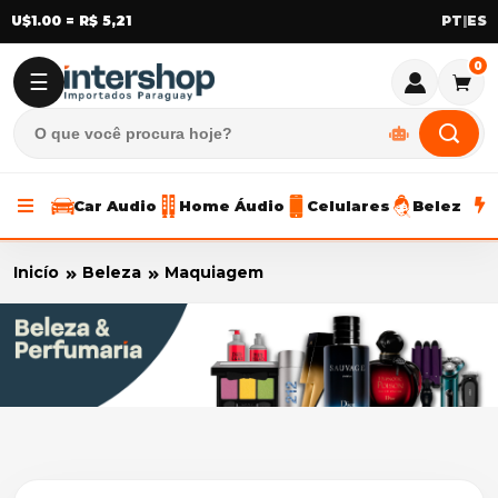
U$1.00 = R$ 5,21
|
0
☰
Car Audio
Home Áudio
Celulares
Beleza
Inicío
Beleza
Maquiagem