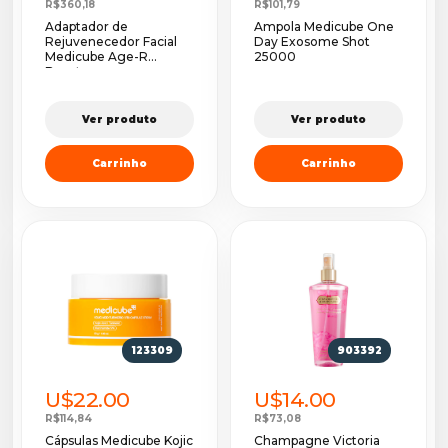
R$360,18
R$101,79
Adaptador de
Ampola Medicube One
Rejuvenecedor Facial
Day Exosome Shot
Medicube Age-R
25000
Booste...
Ver produto
Ver produto
Carrinho
Carrinho
123309
903392
U$22.00
U$14.00
R$114,84
R$73,08
Cápsulas Medicube Kojic
Champagne Victoria