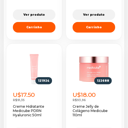
Ver produto
Ver produto
Carrinho
Carrinho
121924
122688
U$17.50
U$18.00
R$91,35
R$93,96
Creme Hidratante
Creme Jelly de
Medicube PDRN
Colágeno Medicube
Hyaluronic 50ml
110ml