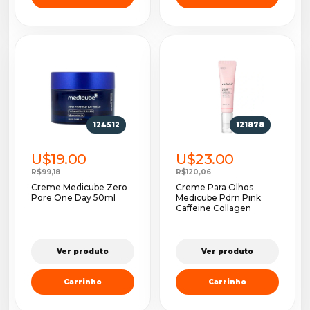
124512
121878
U$19.00
U$23.00
R$99,18
R$120,06
Creme Medicube Zero
Creme Para Olhos
Pore One Day 50ml
Medicube Pdrn Pink
Caffeine Collagen
Ver produto
Ver produto
Carrinho
Carrinho