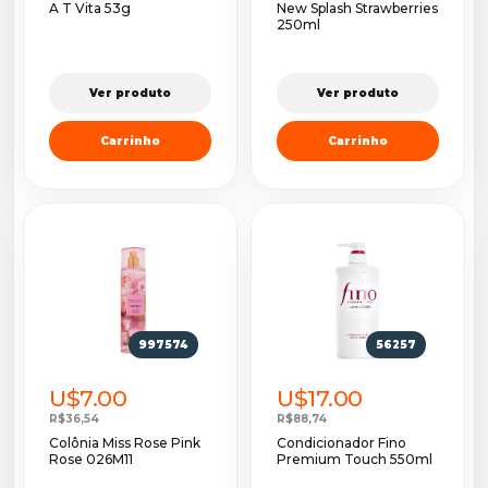
A T Vita 53g
New Splash Strawberries
250ml
Ver produto
Ver produto
Carrinho
Carrinho
997574
56257
U$7.00
U$17.00
R$36,54
R$88,74
Colônia Miss Rose Pink
Condicionador Fino
Rose 026M11
Premium Touch 550ml