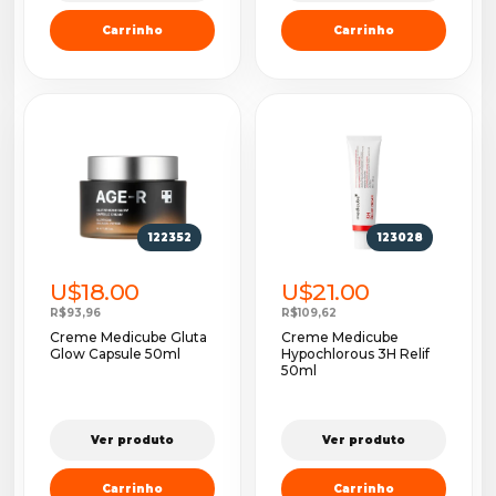
Carrinho
Carrinho
122352
123028
U$18.00
U$21.00
R$93,96
R$109,62
Creme Medicube Gluta
Creme Medicube
Glow Capsule 50ml
Hypochlorous 3H Relif
50ml
Ver produto
Ver produto
Carrinho
Carrinho