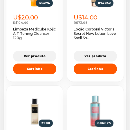
123274
874052
U$20.00
U$14.00
R$104,40
R$73,08
Limpeza Medicube Kojic
Loção Corporal Victoria
A T Toning Cleanser
Secret New Lotion Love
120g
Spell Sh...
Ver produto
Ver produto
Carrinho
Carrinho
2900
806675