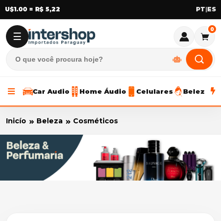
U$1.00 = R$ 5,22
|
0
☰
Car Audio
Home Áudio
Celulares
Beleza
Inicío
Beleza
Cosméticos