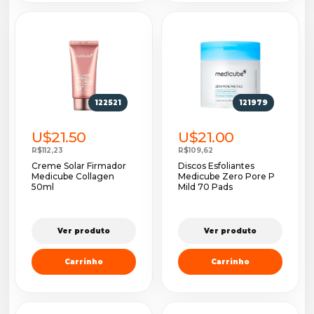
122521
121979
U$21.50
U$21.00
R$112,23
R$109,62
Creme Solar Firmador
Discos Esfoliantes
Medicube Collagen
Medicube Zero Pore P
50ml
Mild 70 Pads
Ver produto
Ver produto
Carrinho
Carrinho