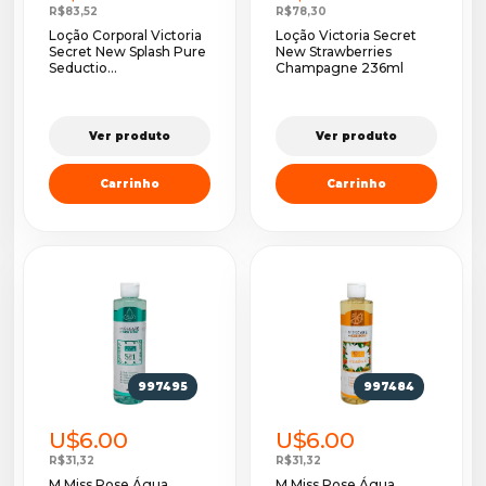
R$83,52
R$78,30
Loção Corporal Victoria
Loção Victoria Secret
Secret New Splash Pure
New Strawberries
Seductio...
Champagne 236ml
Ver produto
Ver produto
Carrinho
Carrinho
997495
997484
U$6.00
U$6.00
R$31,32
R$31,32
M.Miss Rose Água
M.Miss Rose Água