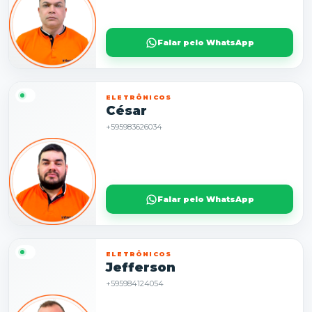
Falar pelo WhatsApp
ELETRÔNICOS
César
+595983626034
Falar pelo WhatsApp
ELETRÔNICOS
Jefferson
+595984124054