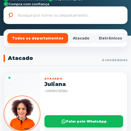
Compra com confiança
Todos os departamentos
Atacado
Eletrônicos
Atacado
4 vendedores
ATACADO
Juliana
+595994195984
Falar pelo WhatsApp