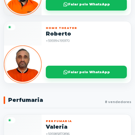
Falar pelo WhatsApp
HOME THEATER
Roberto
+595994195970
Falar pelo WhatsApp
Perfumaria
8 vendedores
PERFUMARIA
Valeria
+595985870896