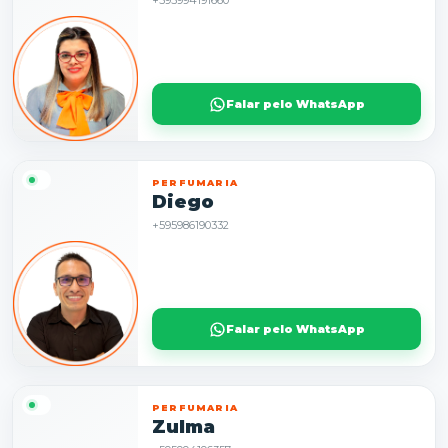
+595994191660
Falar pelo WhatsApp
PERFUMARIA
Diego
+595986190332
Falar pelo WhatsApp
PERFUMARIA
Zulma