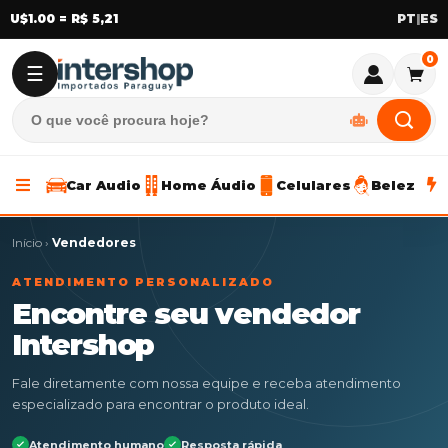
U$1.00 = R$ 5,21
|
0
☰
Car Audio
Home Áudio
Celulares
Beleza
Início
›
Vendedores
ATENDIMENTO PERSONALIZADO
Encontre seu vendedor
Intershop
Fale diretamente com nossa equipe e receba atendimento
especializado para encontrar o produto ideal.
Atendimento humano
Resposta rápida