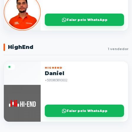
Falar pelo WhatsApp
HighEnd
1 vendedor
HIGHEND
Daniel
+595983810002
Falar pelo WhatsApp