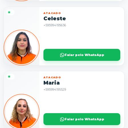
ATACADO
Celeste
+595994195636
Falar pelo WhatsApp
ATACADO
Maria
+595994195529
Falar pelo WhatsApp