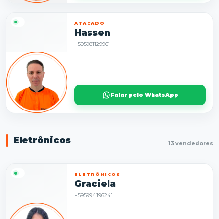
ATACADO
Hassen
+595981129961
Falar pelo WhatsApp
Eletrônicos
13 vendedores
ELETRÔNICOS
Graciela
+595994196241