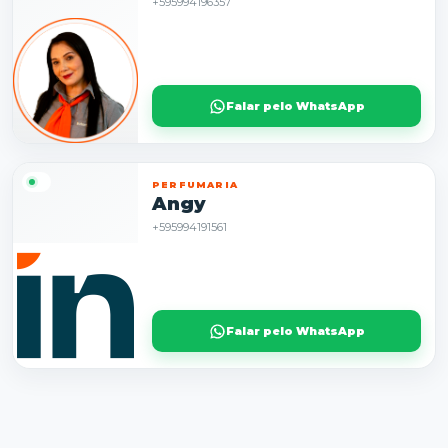
+595994196357
Falar pelo WhatsApp
PERFUMARIA
Angy
+595994191561
Falar pelo WhatsApp