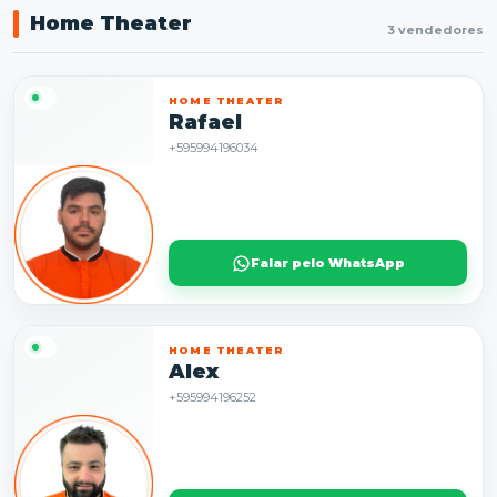
Home Theater
3 vendedores
HOME THEATER
Rafael
+595994196034
Falar pelo WhatsApp
HOME THEATER
Alex
+595994196252