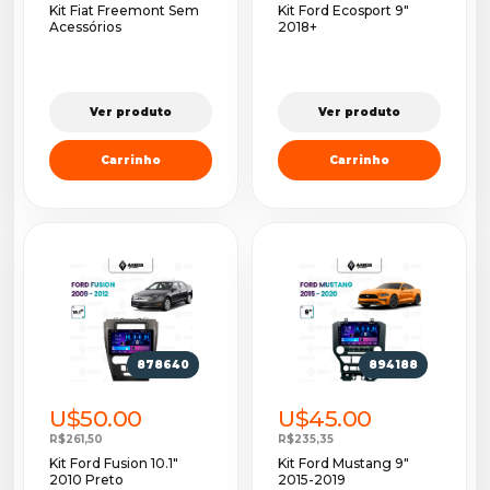
Kit Fiat Freemont Sem
Kit Ford Ecosport 9"
Acessórios
2018+
Ver produto
Ver produto
Carrinho
Carrinho
878640
894188
U$50.00
U$45.00
R$261,50
R$235,35
Kit Ford Fusion 10.1"
Kit Ford Mustang 9"
2010 Preto
2015-2019