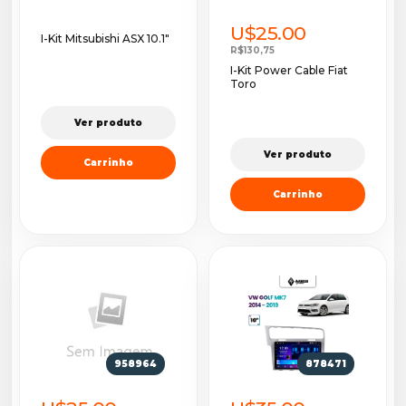
U$25.00
I-Kit Mitsubishi ASX 10.1"
R$130,75
I-Kit Power Cable Fiat
Toro
Ver produto
Ver produto
Carrinho
Carrinho
958964
878471