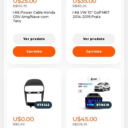
U$25.00
U$35.00
R$130,75
R$183,05
I-Kit Power Cable Honda
I-Kit VW 10" Golf MK7
CRV Amp/Nave com
2014-2019 Prata
Teto
Ver produto
Ver produto
Carrinho
Carrinho
976145
878618
U$0.00
U$45.00
R$0,00
R$235,35