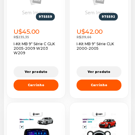
975559
975592
U$45.00
U$42.00
R$235,35
R$219,66
I-Kit MB 9" Série C GLK
I-Kit MB 9" Série CLK
2005-2009 W203
2000-2005
W209
Ver produto
Ver produto
Carrinho
Carrinho