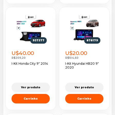
937377
878179
U$40.00
U$20.00
R$209,20
R$104,60
I-Kit Honda City 9" 2014
I-Kit Hyundai HB20 9"
2020
Ver produto
Ver produto
Carrinho
Carrinho