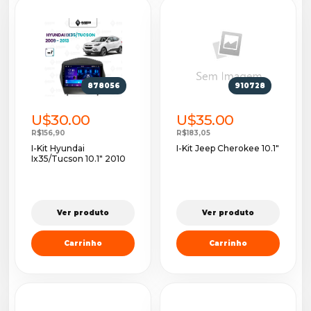
878056
910728
U$30.00
U$35.00
R$156,90
R$183,05
I-Kit Hyundai
I-Kit Jeep Cherokee 10.1"
Ix35/Tucson 10.1" 2010
Ver produto
Ver produto
Carrinho
Carrinho