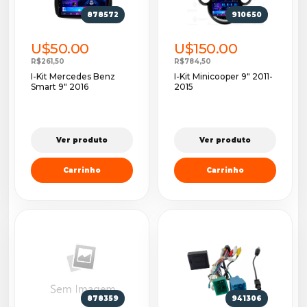
878572
910650
U$50.00
U$150.00
R$261,50
R$784,50
I-Kit Mercedes Benz
I-Kit Minicooper 9" 2011-
Smart 9" 2016
2015
Ver produto
Ver produto
Carrinho
Carrinho
878359
941306