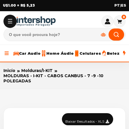
U$1.00 = R$ 5,23
|
0
☰
Car Audio
Home Áudio
Celulares
Beleza
Inicío
Molduras/I-KIT
MOLDURAS - I-KIT - CABOS CANBUS - 7 -9 -10
POLEGADAS
Baixar Resultados - XLS