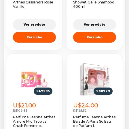
Arthes Cassandra Rose
Showet Gel e Shampoo
Vanille
400ml
Ver produto
Ver produto
Carrinho
Carrinho
947995
980779
U$21.00
U$24.00
R$109,83
R$125,52
Perfume Jeanne Arthes
Perfume Jeanne Arthes
Amore Mio Tropical
Balade A Paris So Eau
Crush Feminino...
de Parfum 1...