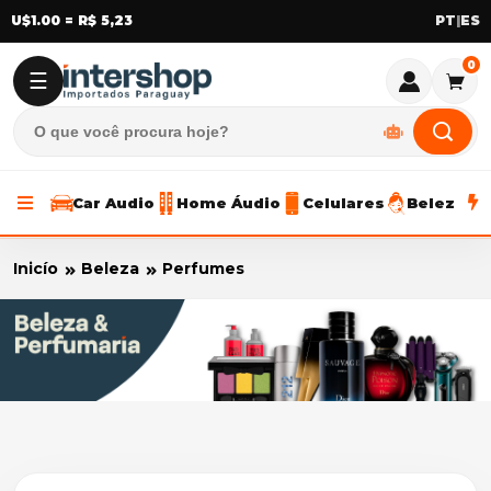
U$1.00 = R$ 5,23
|
0
☰
Car Audio
Home Áudio
Celulares
Beleza
Inicío
Beleza
Perfumes