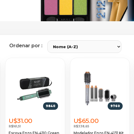
Ordenar por :
9840
9760
U$31.00
U$65.00
R$161,51
R$338,65
Escova Enzo EN-4110 Green
Modelador Enzo EN-4131 Kit