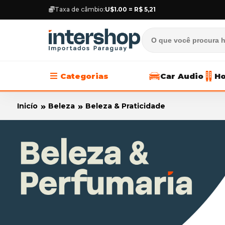
Taxa de câmbio:
U$1.00 = R$ 5,21
Categorias
Car Audio
Ho
Inicío
Beleza
Beleza & Praticidade