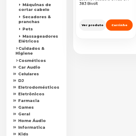
383 Bivolt
Máquinas de
cortar cabelo
Secadores &
pranchas
Ver produto
Carrinho
Pets
Massageadores
Elétricos
Cuidados &
Higiene
Cosméticos
Car Audio
Celulares
DJ
Eletrodomésticos
Eletrônicos
Farmacia
Games
Geral
Home Áudio
Informatica
Kids