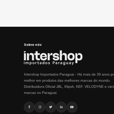
Sobre nós
Intershop Importados Paraguai - Há mais de 39 anos p
melhor em produtos das melhores marcas do mundo.
Distribuidora Oficial JBL, Klipsh, KEF, VELODYNE e vári
marcas no Paraguai.