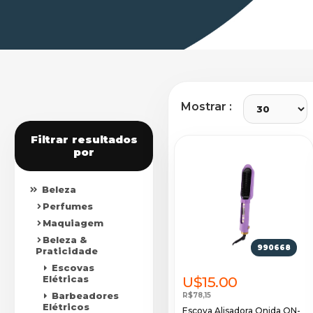
Mostrar :
Filtrar resultados
por
Beleza
Perfumes
Maquiagem
Beleza &
990668
Praticidade
Escovas
Elétricas
U$15.00
Barbeadores
R$78,15
Elétricos
Escova Alisadora Onida ON-