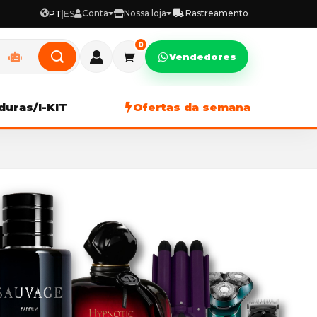
Conta
Nossa loja
Rastreamento
PT
|
ES
0
Vendedores
duras/I-KIT
Ofertas da semana