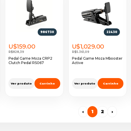
986730
22430
U$159.00
U$1,029.00
R$828,39
R$5.361,09
Pedal Game Moza CRP2
Pedal Game Moza Mbooster
Clutch Pedal RS067
Active
Ver produto
Carrinho
Ver produto
Carrinho
‹
1
2
›