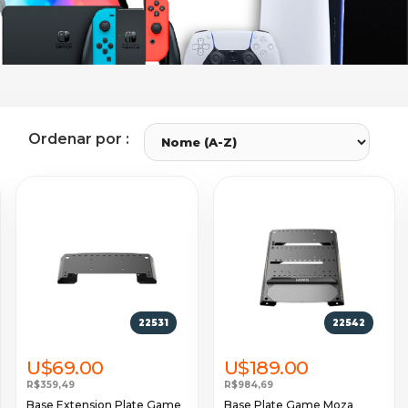
Ordenar por :
22531
22542
U$69.00
U$189.00
R$359,49
R$984,69
Base Extension Plate Game
Base Plate Game Moza