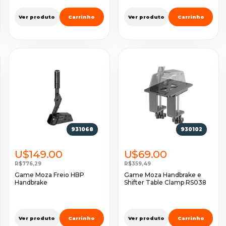
Ver produto
Carrinho
Ver produto
Carrinho
931068
930102
U$149.00
U$69.00
R$776,29
R$359,49
Game Moza Freio HBP
Game Moza Handbrake e
Handbrake
Shifter Table Clamp RS038
Ver produto
Carrinho
Ver produto
Carrinho