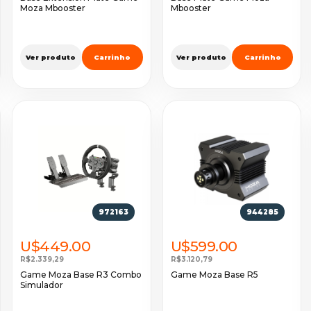
Moza Mbooster
Mbooster
Ver produto
Carrinho
Ver produto
Carrinho
972163
944285
U$449.00
U$599.00
R$2.339,29
R$3.120,79
Game Moza Base R3 Combo
Game Moza Base R5
Simulador