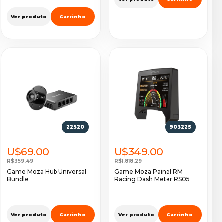
Ver produto
Carrinho
22520
903225
U$69.00
U$349.00
R$359,49
R$1.818,29
Game Moza Hub Universal
Game Moza Painel RM
Bundle
Racing Dash Meter RS05
Ver produto
Carrinho
Ver produto
Carrinho