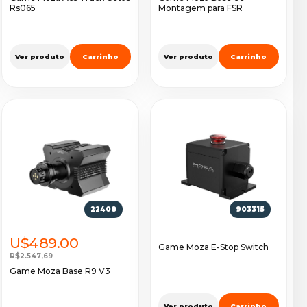
Rs065
Montagem para FSR
Ver produto
Carrinho
Ver produto
Carrinho
22408
903315
U$489.00
Game Moza E-Stop Switch
R$2.547,69
Game Moza Base R9 V3
Ver produto
Carrinho