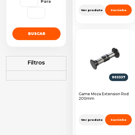
Para
Ver produto
Carrinho
BUSCAR
Filtros
903337
Game Moza Extension Rod
200mm
Ver produto
Carrinho