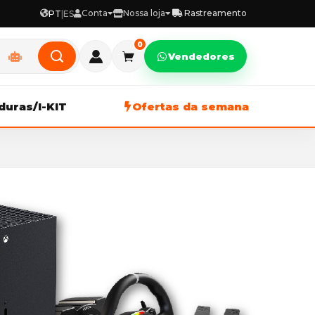
Conta
Nossa loja
Rastreamento
PT
|
ES
0
Vendedores
duras/I-KIT
Ofertas da semana