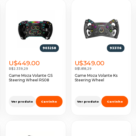
903258
933116
U$449.00
U$349.00
R$2.339,29
R$1.818,29
Game Moza Volante GS
Game Moza Volante Ks
Steering Wheel RS08
Steering Wheel
Ver produto
Carrinho
Ver produto
Carrinho