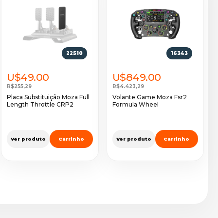
22510
16343
U$49.00
U$849.00
R$255,29
R$4.423,29
Placa Substituição Moza Full
Volante Game Moza Fsr2
Length Throttle CRP2
Formula Wheel
Ver produto
Carrinho
Ver produto
Carrinho