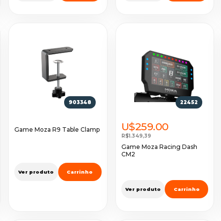
903348
22452
U$259.00
Game Moza R9 Table Clamp
R$1.349,39
Game Moza Racing Dash
CM2
Ver produto
Carrinho
Ver produto
Carrinho