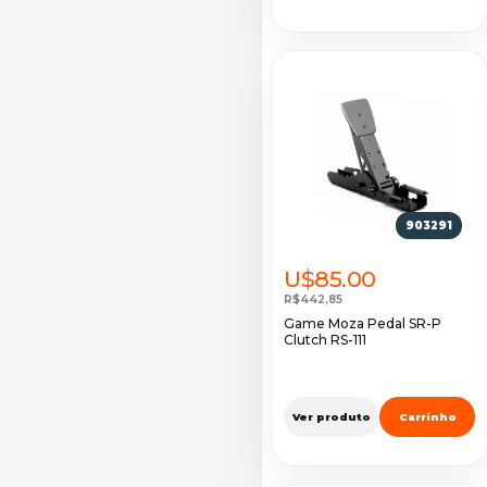
903291
U$85.00
R$442,85
Game Moza Pedal SR-P
Clutch RS-111
Ver produto
Carrinho