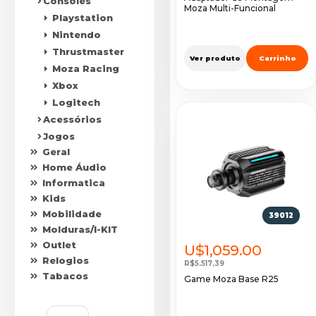
Consoles
Moza Multi-Funcional
Playstation
Nintendo
Thrustmaster
Ver produto
Carrinho
Moza Racing
Xbox
Logitech
Acessórios
Jogos
Geral
Home Áudio
Informatica
Kids
Mobilidade
39012
Molduras/I-KIT
Outlet
U$1,059.00
Relogios
R$5.517,39
Tabacos
Game Moza Base R25