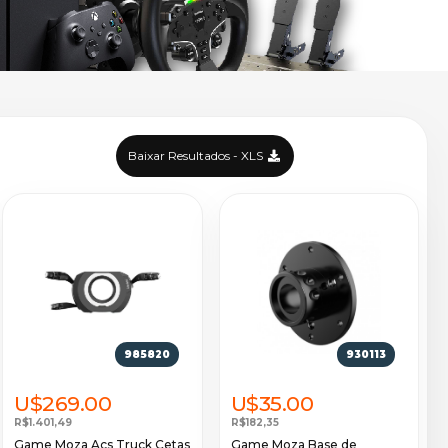
Baixar Resultados - XLS
985820
930113
U$269.00
U$35.00
R$1.401,49
R$182,35
Game Moza Acs Truck Cetas
Game Moza Base de