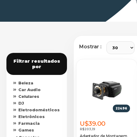
Mostrar :
Filtrar resultados
por
Beleza
Car Audio
Celulares
DJ
22496
Eletrodomésticos
Eletrônicos
U$39.00
Farmacia
R$203,19
Games
Adaptador de Montagem