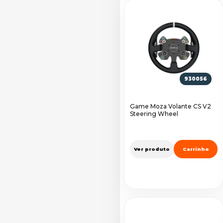
930056
Game Moza Volante CS V2
Steering Wheel
Ver produto
Carrinho