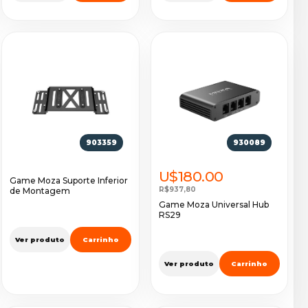
903359
930089
U$180.00
Game Moza Suporte Inferior
R$937,80
de Montagem
Game Moza Universal Hub
RS29
Ver produto
Carrinho
Ver produto
Carrinho