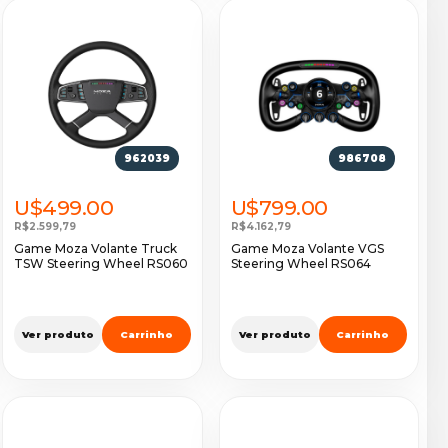
962039
986708
U$499.00
U$799.00
R$2.599,79
R$4.162,79
Game Moza Volante Truck
Game Moza Volante VGS
TSW Steering Wheel RS060
Steering Wheel RS064
Ver produto
Carrinho
Ver produto
Carrinho