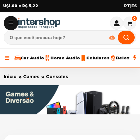
U$1.00 = R$ 5,22
|
0
☰
Car Audio
Home Áudio
Celulares
Beleza
Inicío
Games
Consoles