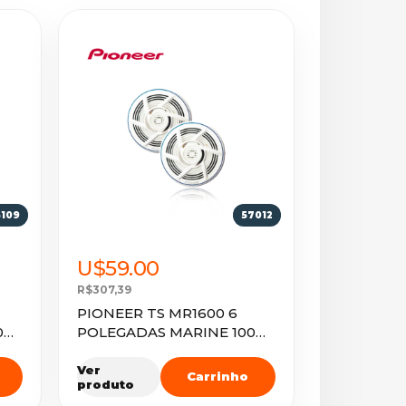
3109
57012
U$59.00
R$307,39
PIONEER TS MR1600 6
00W
POLEGADAS MARINE 100W
( PAR )
Ver
Carrinho
produto