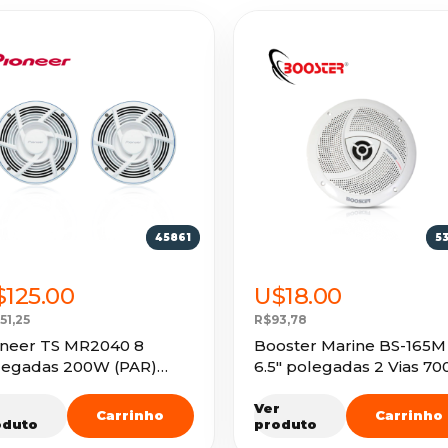
45861
5
125.00
U$18.00
51,25
R$93,78
oneer TS MR2040 8
Booster Marine BS-165M
egadas 200W (PAR)
6.5" polegadas 2 Vias 7
RINE
(PA...
r
Ver
Carrinho
Carrinho
oduto
produto