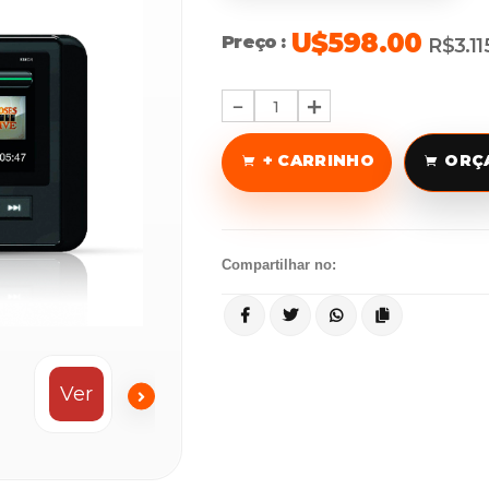
U$598.00
Preço :
R$3.11
1
+ CARRINHO
ORÇ
Compartilhar no:
Ver
Vídeo