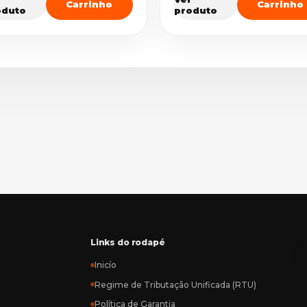
Carrinho
Carrinho
oduto
produto
Links do rodapé
Inicío
Regime de Tributação Unificada (RTU)
Política de Garantia