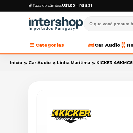
Taxa de câmbio:
U$1.00 = R$ 5,21
Categorias
Car Audio
Ho
Inicío
Car Audio
Linha Maritima
KICKER 46KMC5 