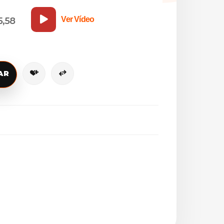
Ver Vídeo
5,58
AR