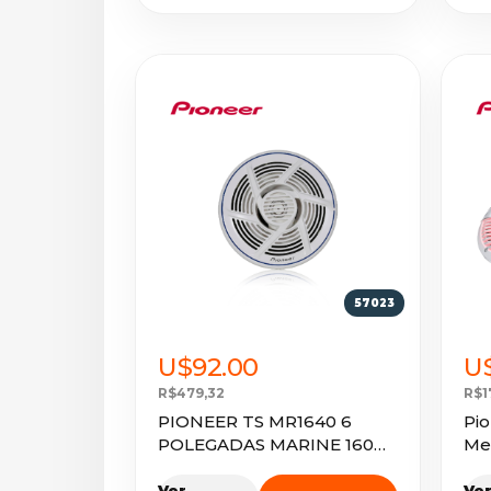
57023
U$92.00
U
R$479,32
R$1
PIONEER TS MR1640 6
Pi
POLEGADAS MARINE 160W
Me
(PAR)
Me
Ver
Ve