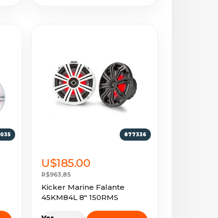
4035
877336
U$185.00
R$963,85
Kicker Marine Falante
45KM84L 8" 150RMS
Ver