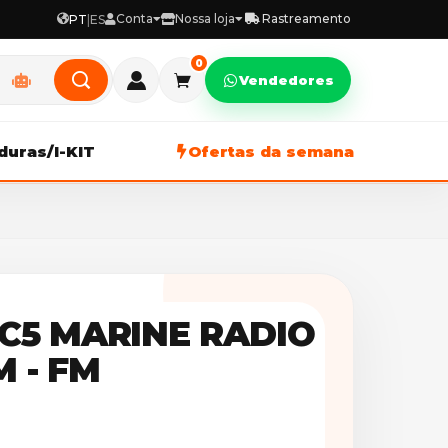
Conta
Nossa loja
Rastreamento
PT
|
ES
0
Vendedores
duras/I-KIT
Ofertas da semana
C5 MARINE RADIO
M - FM