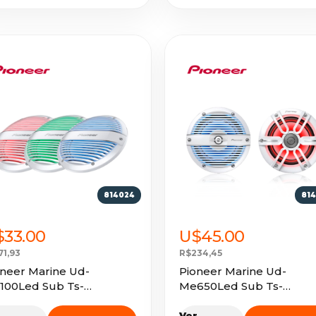
814024
81
$33.00
U$45.00
71,93
R$234,45
oneer Marine Ud-
Pioneer Marine Ud-
100Led Sub Ts-
Me650Led Sub Ts-
100Wc/Ws
Me650Fc/Fs
r
Ver