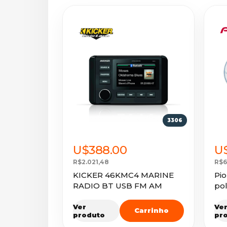
3306
U$388.00
U$
R$2.021,48
R$6
KICKER 46KMC4 MARINE
Pi
RADIO BT USB FM AM
pol
MA
Ver
Ve
Carrinho
produto
pr