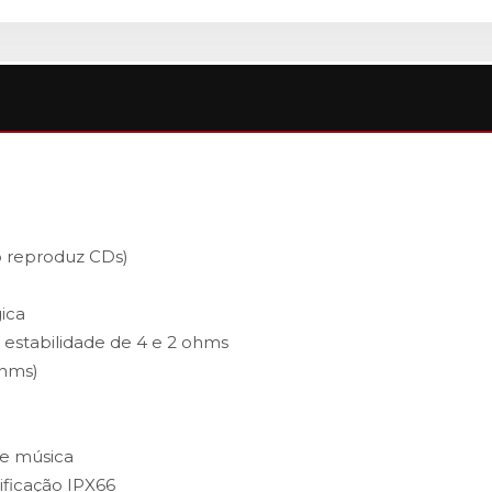
o reproduz CDs)
ica
 estabilidade de 4 e 2 ohms
ohms)
de música
ificação IPX66