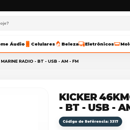
me Áudio
Celulares
Beleza
Eletrônicos
Mol
MARINE RADIO - BT - USB - AM - FM
KICKER 46KM
- BT - USB - A
Código de Refêrencia: 3317