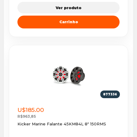
Ver produto
Carrinho
877336
U$185.00
R$963,85
Kicker Marine Falante 45KM84L 8" 150RMS