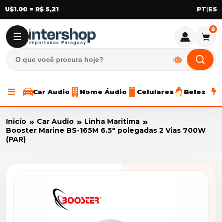
U$1.00 = R$ 5,21
|
0
☰
Car Audio
Home Áudio
Celulares
Beleza
Inicío
Car Audio
Linha Maritima
Booster Marine BS-165M 6.5" polegadas 2 Vias 700W
(PAR)