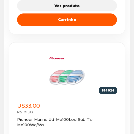
Ver produto
Carrinho
814024
U$33.00
R$171,93
Pioneer Marine Ud-Me100Led Sub Ts-
Me100Wc/Ws