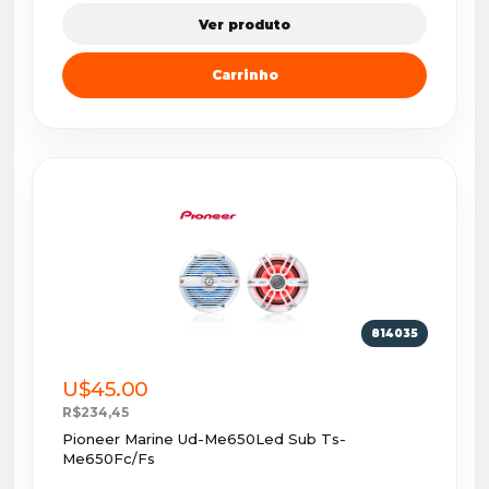
Ver produto
Carrinho
814035
U$45.00
R$234,45
Pioneer Marine Ud-Me650Led Sub Ts-
Me650Fc/Fs