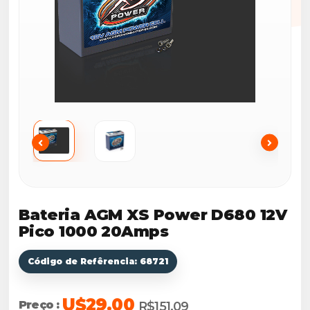
Bateria AGM XS Power D680 12V
Pico 1000 20Amps
Código de Refêrencia: 68721
U$29.00
Preço :
R$151,09