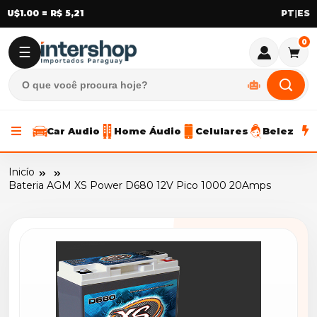
U$1.00 = R$ 5,21
|
0
☰
Car Audio
Home Áudio
Celulares
Beleza
Inicío
Bateria AGM XS Power D680 12V Pico 1000 20Amps