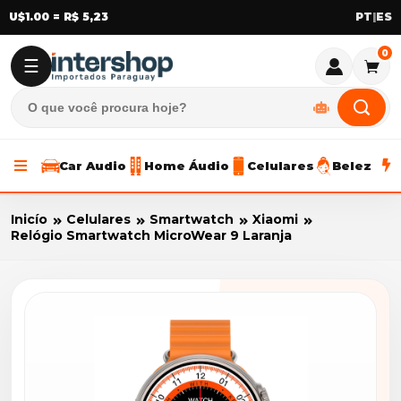
U$1.00 = R$ 5,23
|
0
☰
Car Audio
Home Áudio
Celulares
Beleza
Inicío
Celulares
Smartwatch
Xiaomi
Relógio Smartwatch MicroWear 9 Laranja