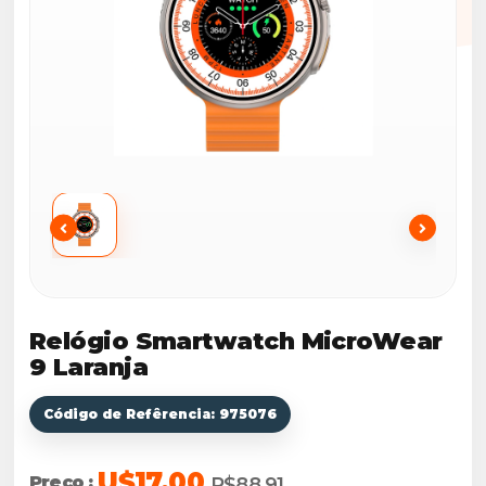
Relógio Smartwatch MicroWear
9 Laranja
Código de Refêrencia: 975076
U$17.00
Preço :
R$88,91