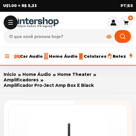
U$1.00 = R$ 5,23
|
0
☰
Car Audio
Home Áudio
Celulares
Beleza
Inicío
Home Áudio
Home Theater
Amplificadores
Amplificador Pro-Ject Amp Box E Black