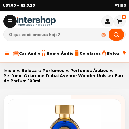
U$1.00 = R$ 5,25
|
0
☰
Car Audio
Home Áudio
Celulares
Beleza
Inicío
Beleza
Perfumes
Perfumes Árabes
Perfume Oriarome Dubai Avenue Wonder Unissex Eau
de Parfum 100ml