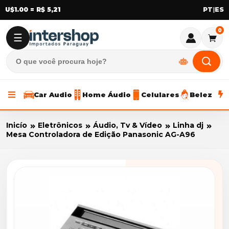
U$1.00 = R$ 5,21
|
0
☰
Car Audio
Home Áudio
Celulares
Beleza
Inicío
Eletrônicos
Áudio, Tv & Vídeo
Linha dj
Mesa Controladora de Edição Panasonic AG-A96