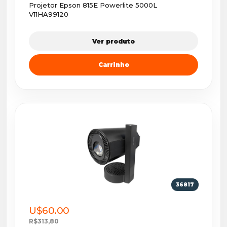
Projetor Epson 815E Powerlite 5000L
V11HA99120
Ver produto
Carrinho
36817
U$60.00
R$313,80