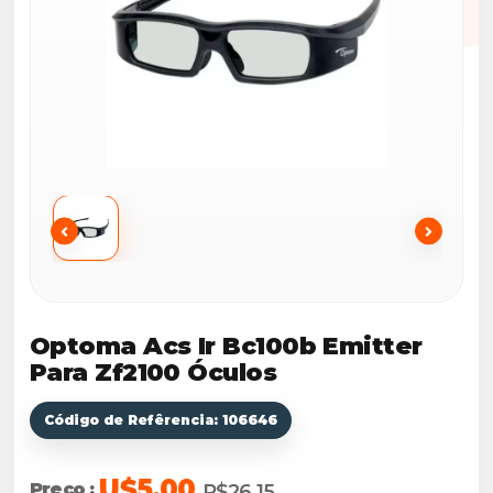
Optoma Acs Ir Bc100b Emitter
Para Zf2100 Óculos
Código de Refêrencia: 106646
U$5.00
Preço :
R$26,15