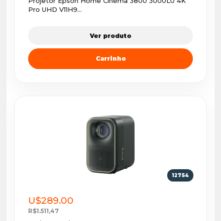
Projetor Epson Home Cinema 3800 3000LU 4K
Pro UHD V11H9...
Ver produto
Carrinho
12754
U$289.00
R$1.511,47