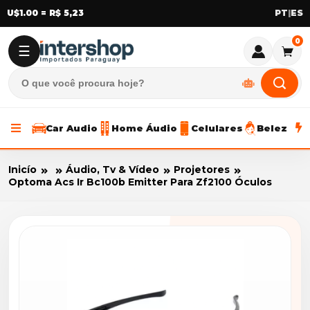
U$1.00 = R$ 5,23
|
0
☰
Car Audio
Home Áudio
Celulares
Beleza
Inicío
Áudio, Tv & Vídeo
Projetores
Optoma Acs Ir Bc100b Emitter Para Zf2100 Óculos