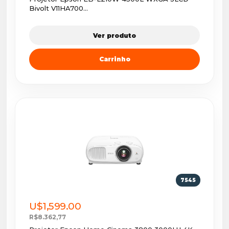
Bivolt V11HA700...
Ver produto
Carrinho
7545
U$1,599.00
R$8.362,77