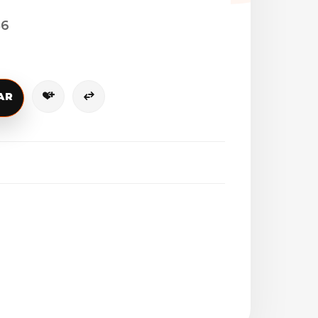
56
AR