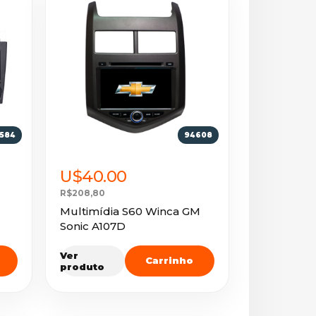
584
94608
U$40.00
R$208,80
Multimídia S60 Winca GM
Sonic A107D
Ver
Carrinho
produto