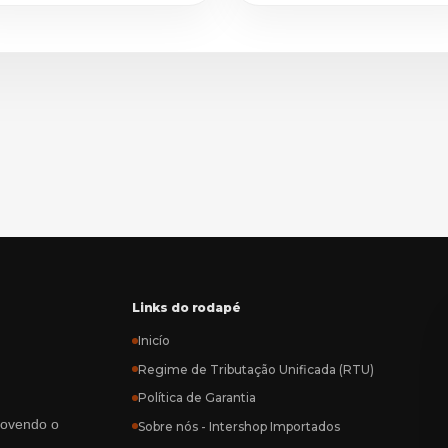
Links do rodapé
Inicío
Regime de Tributação Unificada (RTU)
Política de Garantia
rovendo o
Sobre nós - Intershop Importados