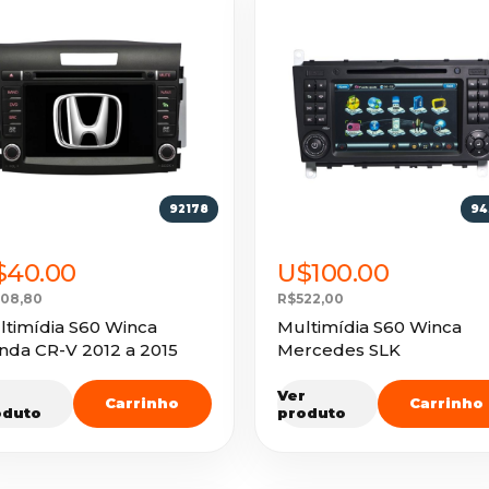
92178
94
$40.00
U$100.00
08,80
R$522,00
ltimídia S60 Winca
Multimídia S60 Winca
nda CR-V 2012 a 2015
Mercedes SLK
r
Ver
Carrinho
Carrinho
oduto
produto