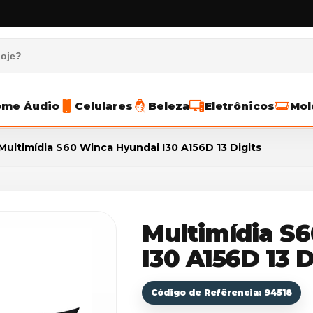
me Áudio
Celulares
Beleza
Eletrônicos
Mol
Multimídia S60 Winca Hyundai I30 A156D 13 Digits
Multimídia S
I30 A156D 13 D
Código de Refêrencia: 94518