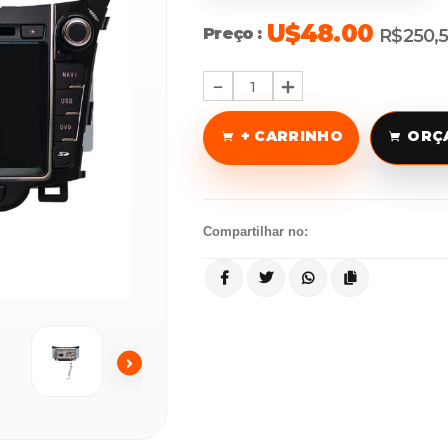
U$48.00
Preço :
R$250,
1
+ CARRINHO
ORÇ
Compartilhar no: