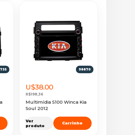
735
98870
U$38.00
R$198,36
a
Multimídia S100 Winca Kia
Soul 2012
Ver
Carrinho
produto