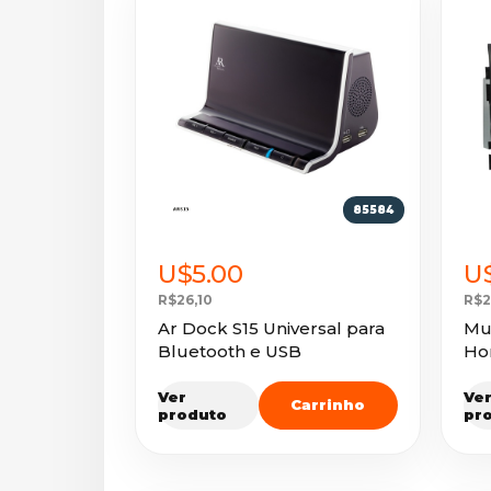
85584
U$5.00
U
R$26,10
R$2
Ar Dock S15 Universal para
Mu
Bluetooth e USB
Ho
Ver
Ve
Carrinho
produto
pr