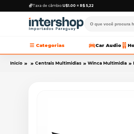
Taxa de câmbio:
U$1.00 = R$ 5,22
Categorias
Car Audio
Ho
Inicío
Centrais Multimidias
Winca Multimidia