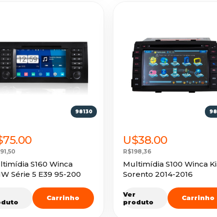
98130
98
$75.00
U$38.00
91,50
R$198,36
timídia S160 Winca
Multimídia S100 Winca Ki
W Série 5 E39 95-200
Sorento 2014-2016
r
Ver
Carrinho
Carrinho
oduto
produto