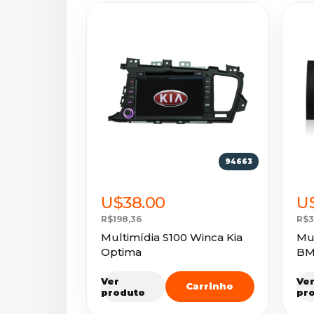
94663
U$38.00
U
R$198,36
R$3
Multimídia S100 Winca Kia
Mul
Optima
BM
Ver
Ve
Carrinho
produto
pr