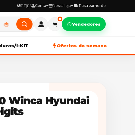
Conta
Nossa loja
Rastreamento
PT
|
ES
0
Vendedores
duras/I-KIT
Ofertas da semana
60 Winca Hyundai
igits