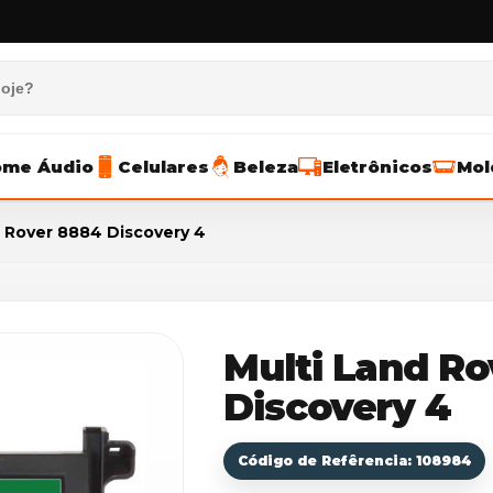
me Áudio
Celulares
Beleza
Eletrônicos
Mol
d Rover 8884 Discovery 4
Multi Land Ro
Discovery 4
Código de Refêrencia: 108984