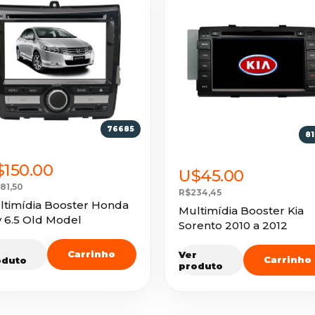
76685
8
150.00
U$45.00
81,50
R$234,45
ltimídia Booster Honda
Multimídia Booster Kia
y 6.5 Old Model
Sorento 2010 a 2012
r
Carrinho
Ver
Carrinho
oduto
produto