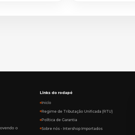
Links do rodapé
Inicío
Regime de Tributação Unificada (RTU)
Política de Garantia
rovendo o
Sobre nós - Intershop Importados