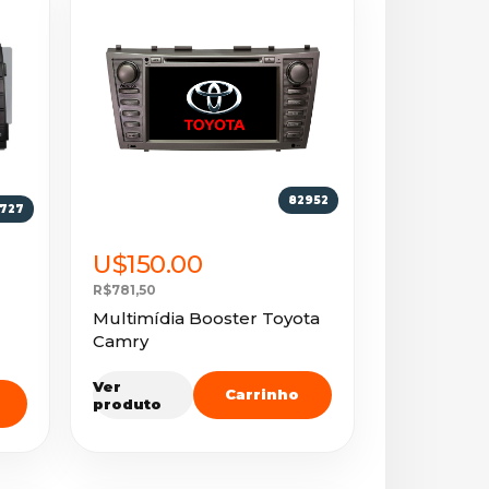
82952
1727
U$150.00
R$781,50
Multimídia Booster Toyota
Camry
Ver
Carrinho
produto