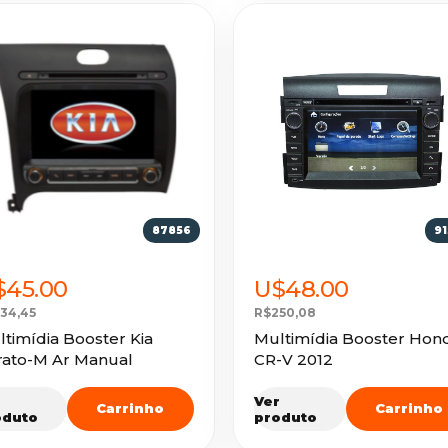
87856
9
$45.00
U$48.00
34,45
R$250,08
timídia Booster Kia
Multimídia Booster Hon
rato-M Ar Manual
CR-V 2012
r
Ver
Carrinho
Carrinho
oduto
produto