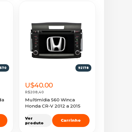
1570
92178
U$40.00
R$208,40
da
Multimídia S60 Winca
Honda CR-V 2012 a 2015
Ver
Carrinho
produto