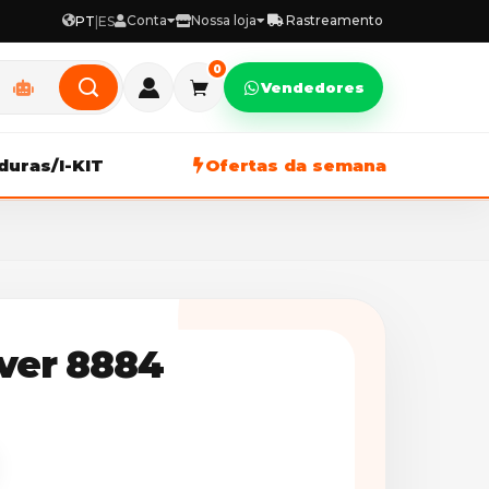
Conta
Nossa loja
Rastreamento
PT
|
ES
0
Vendedores
duras/I-KIT
Ofertas da semana
ver 8884