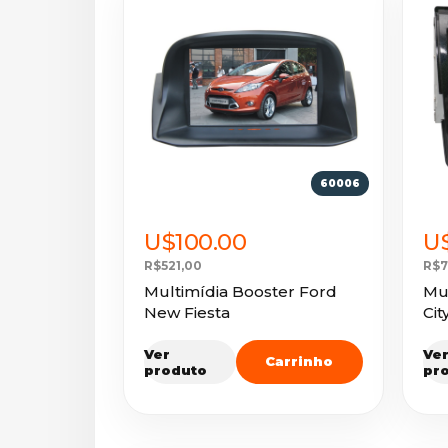
60006
U$100.00
U$
R$521,00
R$7
Multimídia Booster Ford
Mu
New Fiesta
Cit
Ver
Ve
Carrinho
produto
pr