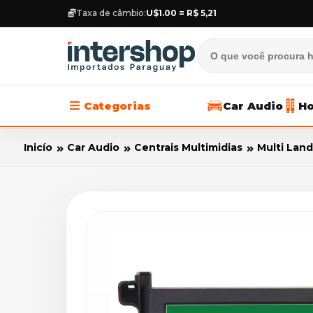
Taxa de câmbio:
U$1.00 = R$ 5,21
Categorias
Car Audio
Ho
Inicío
Car Audio
Centrais Multimidias
Multi Lan