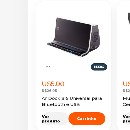
85584
U$5.00
U
R$26,05
R$2
Ar Dock S15 Universal para
Mul
Bluetooth e USB
Ce
Ver
Ve
Carrinho
produto
pr