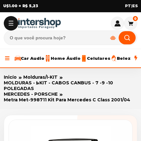
U$1.00 = R$ 5,23
|
0
☰
Car Audio
Home Áudio
Celulares
Beleza
Inicío
Molduras/I-KIT
MOLDURAS - I-KIT - CABOS CANBUS - 7 -9 -10
POLEGADAS
MERCEDES - PORSCHE
Metra Met-998711 Kit Para Mercedes C Class 2001/04