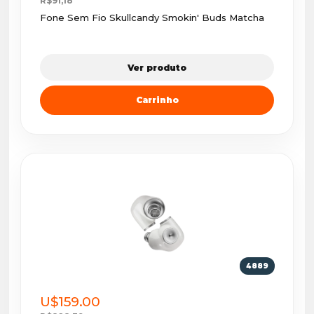
R$91,18
Fone Sem Fio Skullcandy Smokin' Buds Matcha
Ver produto
Carrinho
4889
U$159.00