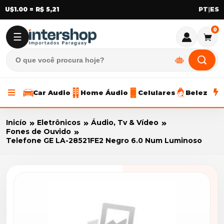
U$1.00 = R$ 5,21
|
0
☰
Car Audio
Home Áudio
Celulares
Beleza
Inicío
Eletrônicos
Áudio, Tv & Vídeo
Fones de Ouvido
Telefone GE LA-28521FE2 Negro 6.0 Num Luminoso