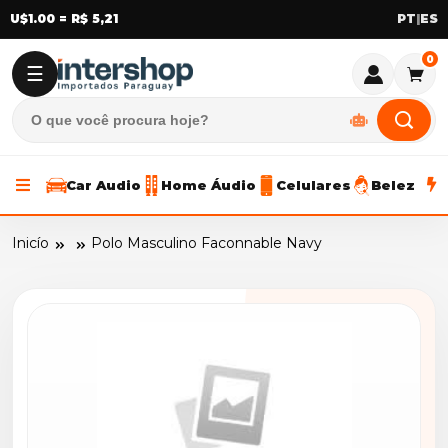
U$1.00 = R$ 5,21
|
0
☰
Car Audio
Home Áudio
Celulares
Beleza
Inicío
Polo Masculino Faconnable Navy