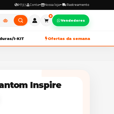
Conta
Nossa loja
Rastreamento
PT
|
ES
0
Vendedores
duras/I-KIT
Ofertas da semana
antom Inspire