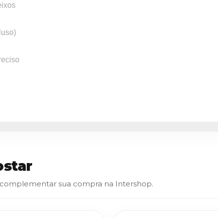
eixos
luso)
eciso
star
 complementar sua compra na Intershop.