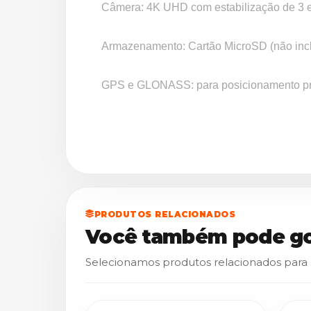
Câmera: 4K UHD com estabilização de 3 
Armazenamento: Cartão MicroSD (não inc
GPS e GLONASS: para posicionamento pr
PRODUTOS RELACIONADOS
Você também pode go
Selecionamos produtos relacionados para