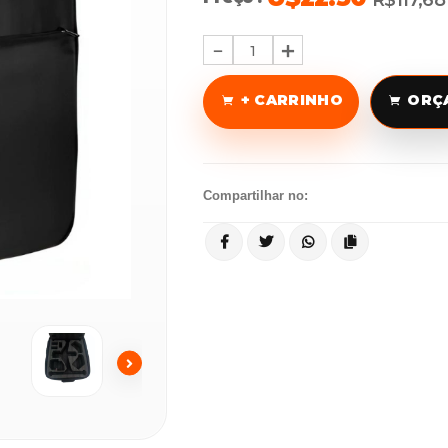
R$117,68
1
+ CARRINHO
ORÇ
Compartilhar no: