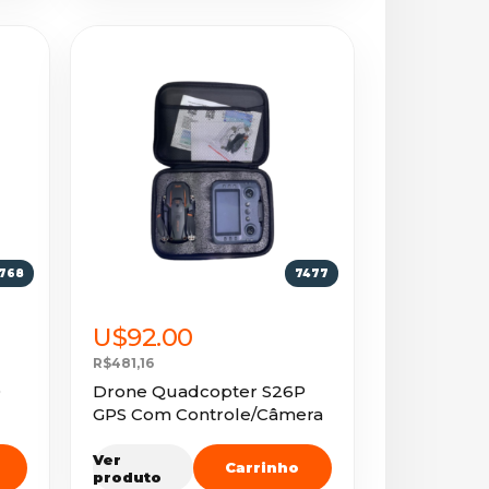
768
7477
U$92.00
R$481,16
0
Drone Quadcopter S26P
GPS Com Controle/Câmera
Ver
Carrinho
produto