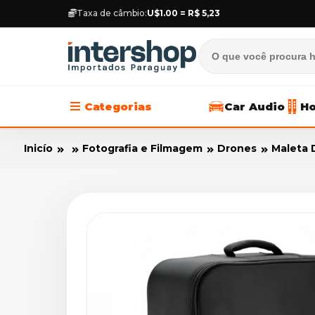
Taxa de câmbio:
U$1.00 = R$ 5,23
Categorias
Car Audio
Ho
Inicío
Fotografia e Filmagem
Drones
Maleta 