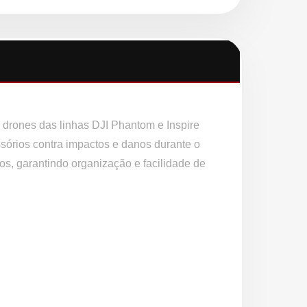
 drones das linhas DJI Phantom e Inspire
ssórios contra impactos e danos durante o
ios, garantindo organização e facilidade de