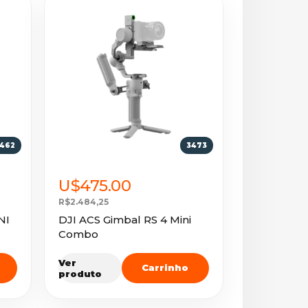
462
3473
U$475.00
R$2.484,25
NI
DJI ACS Gimbal RS 4 Mini
Combo
Ver
Carrinho
produto