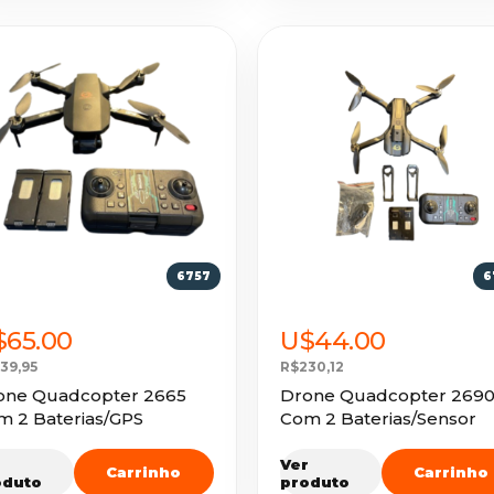
6757
6
$65.00
U$44.00
39,95
R$230,12
one Quadcopter 2665
Drone Quadcopter 269
m 2 Baterias/GPS
Com 2 Baterias/Sensor
r
Ver
Carrinho
Carrinho
oduto
produto