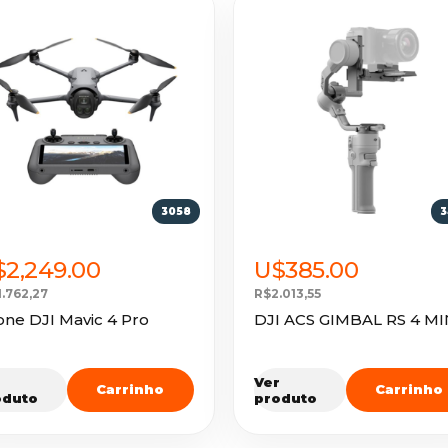
3058
3
2,249.00
U$385.00
1.762,27
R$2.013,55
ne DJI Mavic 4 Pro
DJI ACS GIMBAL RS 4 MI
r
Ver
Carrinho
Carrinho
oduto
produto