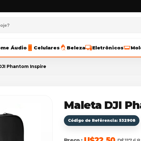
me Áudio
Celulares
Beleza
Eletrônicos
Mol
DJI Phantom Inspire
Maleta DJI Ph
Código de Refêrencia: 532908
U$22.50
Preço :