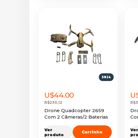
5824
U$44.00
U
R$230,12
R$3
Drone Quadcopter 2659
Dr
Com 2 Câmeras/2 Baterias
Co
Ver
Ve
Carrinho
produto
pr