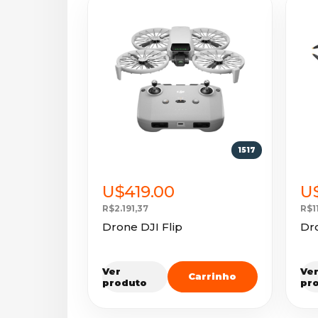
1517
U$419.00
U$
R$2.191,37
R$1
Drone DJI Flip
Dro
Ver
Ve
Carrinho
produto
pr