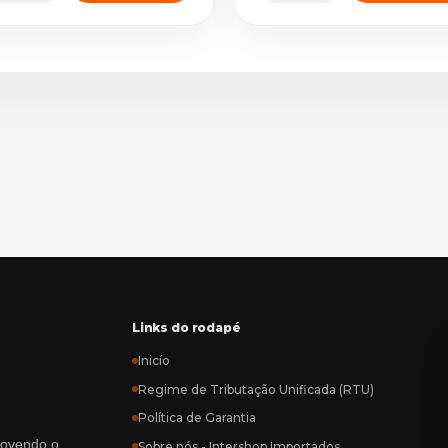
Links do rodapé
Inicío
Regime de Tributação Unificada (RTU)
Política de Garantia
rovendo o
Sobre nós - Intershop Importados