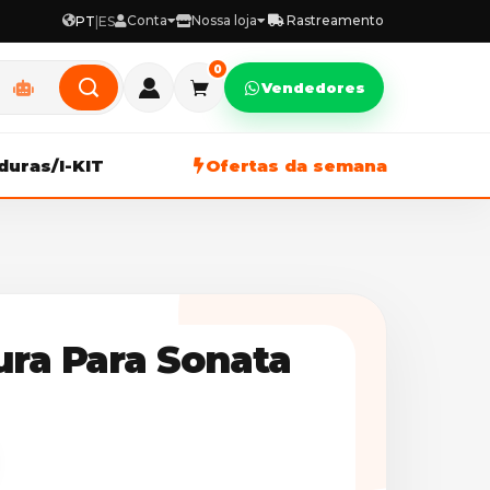
Conta
Nossa loja
Rastreamento
PT
|
ES
0
Vendedores
duras/I-KIT
Ofertas da semana
ura Para Sonata