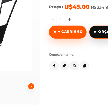
U$45.00
Preço :
R$234,
1
+ CARRINHO
ORÇ
Compartilhar no: