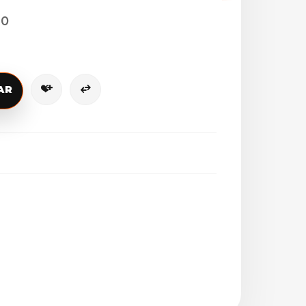
90
AR