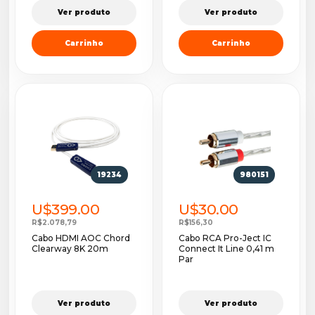
Ver produto
Ver produto
Carrinho
Carrinho
19234
980151
U$399.00
U$30.00
R$2.078,79
R$156,30
Cabo HDMI AOC Chord
Cabo RCA Pro-Ject IC
Clearway 8K 20m
Connect It Line 0,41 m
Par
Ver produto
Ver produto