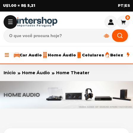
U$1.00 = R$ 5,21
|
0
☰
Car Audio
Home Áudio
Celulares
Beleza
Inicío
Home Áudio
Home Theater