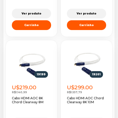
Ver produto
Ver produto
Carrinho
Carrinho
19199
19201
U$219.00
U$299.00
R$1.140,99
R$1.557,79
Cabo HDMI AOC 8K
Cabo HDMI AOC Chord
Chord Clearway 8M
Clearway 8K 10M