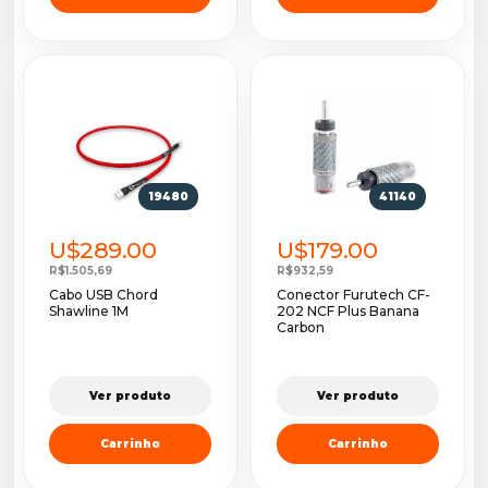
19480
41140
U$289.00
U$179.00
R$1.505,69
R$932,59
Cabo USB Chord
Conector Furutech CF-
Shawline 1M
202 NCF Plus Banana
Carbon
Ver produto
Ver produto
Carrinho
Carrinho