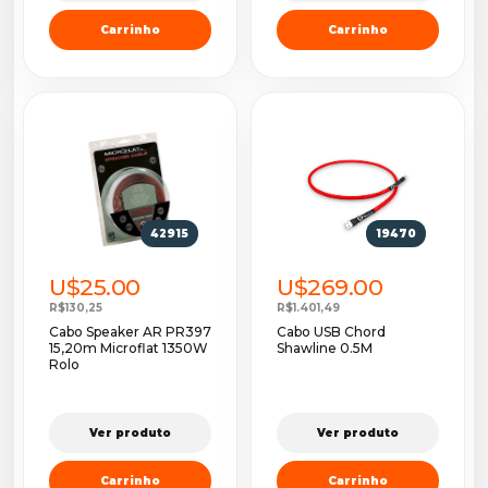
Carrinho
Carrinho
42915
19470
U$25.00
U$269.00
R$130,25
R$1.401,49
Cabo Speaker AR PR397
Cabo USB Chord
15,20m Microflat 1350W
Shawline 0.5M
Rolo
Ver produto
Ver produto
Carrinho
Carrinho