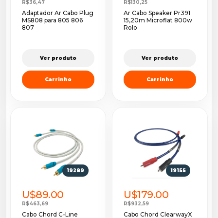
R$36,47
R$130,25
Adaptador Ar Cabo Plug
Ar Cabo Speaker Pr391
MS808 para 805 806
15,20m Microflat 800w
807
Rolo
Ver produto
Ver produto
Carrinho
Carrinho
19289
19155
U$89.00
U$179.00
R$463,69
R$932,59
Cabo Chord C-Line
Cabo Chord ClearwayX