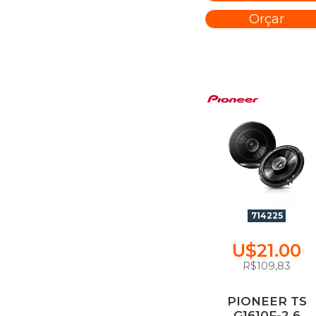
Orçar
714225
U$21.00
R$109,83
PIONEER TS
G1610F-2 6