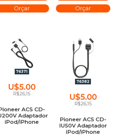
Orçar
Orçar
76371
76382
U$5.00
R$26,15
U$5.00
R$26,15
Pioneer ACS CD-
U200V Adaptador
Pioneer ACS CD-
iPod/iPhone
IU50V Adaptador
iPod/iPhone