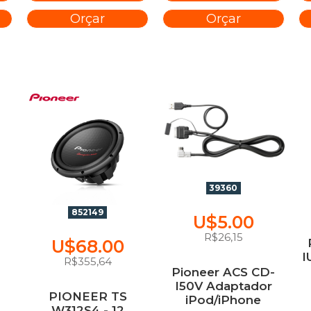
Orçar
Orçar
39360
852149
U$5.00
R$26,15
U$68.00
I
R$355,64
Pioneer ACS CD-
I50V Adaptador
PIONEER TS
iPod/iPhone
W312S4 - 12