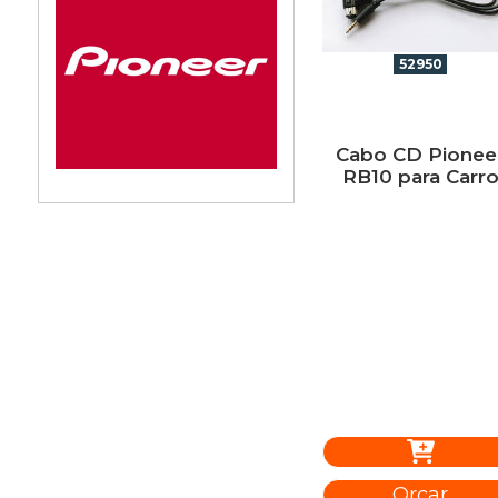
52950
Cabo CD Pionee
RB10 para Carr
Orçar