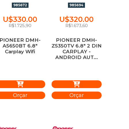
985672
985694
U$330.00
U$320.00
R$1.725,90
R$1.673,60
PIONEER DMH-
PIONEER DMH-
A5650BT 6.8"
Z5350TV 6.8" 2 DIN
Carplay Wifi
CARPLAY -
ANDROID AUT...
Orçar
Orçar