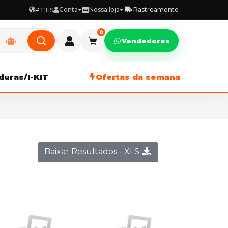
Conta
Nossa loja
Rastreamento
PT
|
ES
0
Vendedores
duras/I-KIT
Ofertas da semana
Baixar Resultados - XLS