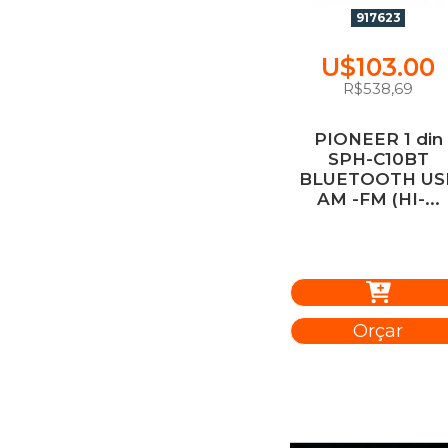
917623
U$103.00
R$538,69
PIONEER 1 din
SPH-C10BT
BLUETOOTH US
AM -FM (HI-...
Orçar