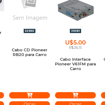
52960
39381
r
o
U$5.00
R$26,15
Cabo CD Pioneer
RB20 para Carro
Cabo Interface
Pioneer V61FM para
Carro
Orçar
Orçar