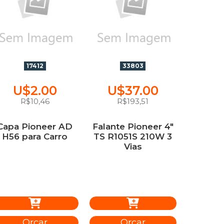
17412
33803
U$2.00
U$37.00
R$10,46
R$193,51
Capa Pioneer AD
Falante Pioneer 4"
H56 para Carro
TS R1051S 210W 3
Vias
Orçar
Orçar