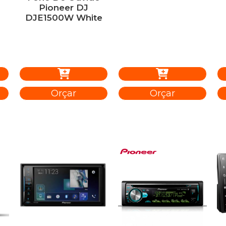
Pioneer DJ
DJE1500W White
Orçar
Orçar