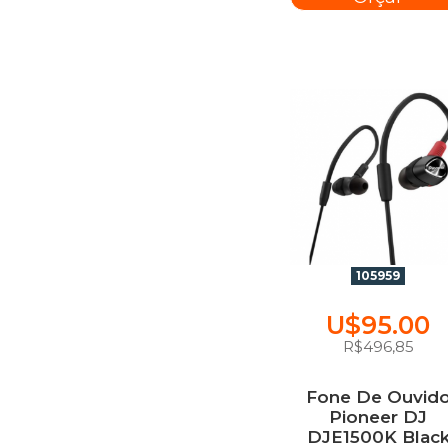
105959
U$95.00
R$496,85
Fone De Ouvid
Pioneer DJ
DJE1500K Blac