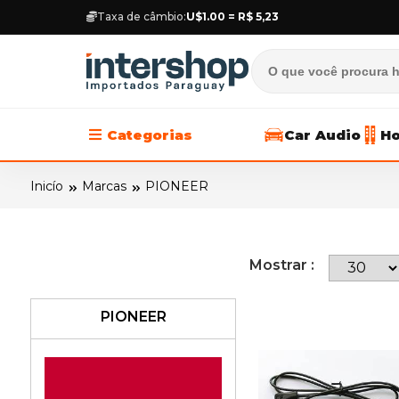
Taxa de câmbio:
U$1.00 = R$ 5,23
Categorias
Car Audio
Ho
Inicío
Marcas
PIONEER
Mostrar :
PIONEER