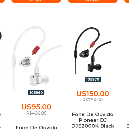
105970
U$150.00
105960
R$784,50
U$95.00
R$496,85
o
Fone De Ouvido
Pioneer DJ
k
DJE2000K Black
Fone De Ouvido