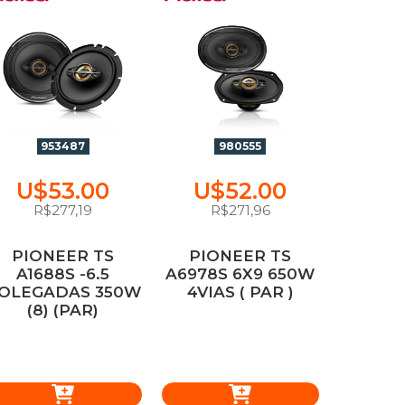
953487
980555
U$53.00
U$52.00
R$277,19
R$271,96
PIONEER TS
PIONEER TS
A1688S -6.5
A6978S 6X9 650W
OLEGADAS 350W
4VIAS ( PAR )
(8) (PAR)