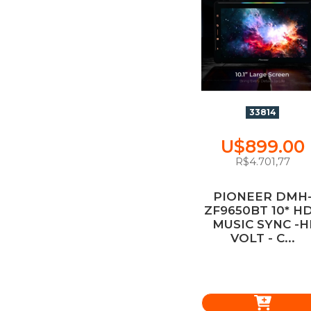
33814
U$899.00
R$4.701,77
PIONEER DMH
ZF9650BT 10* HD
MUSIC SYNC -H
VOLT - C...