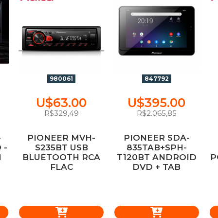
980061
847792
U$63.00
U$395.00
R$329,49
R$2.065,85
-
PIONEER MVH-
PIONEER SDA-
 -
S235BT USB
835TAB+SPH-
I
BLUETOOTH RCA
T120BT ANDROID
P
FLAC
DVD + TAB