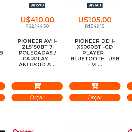
981578
917601
U$410.00
U$105.00
R$2.144,30
R$549,15
PIONEER AVH-
PIONEER DEH-
ZL5150BT 7
X5000BT -CD
B
POLEGADAS /
PLAYER -
CARPLAY -
BLUETOOTH -USB
ANDROID A...
- MI...
Orçar
Orçar