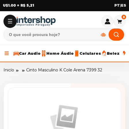
U$1.00 = R$ 5,21
|
0
☰
Car Audio
Home Áudio
Celulares
Beleza
Inicío
Cinto Masculino K Cole Arena 7399 32