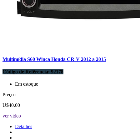
Multimídia S60 Winca Honda CR-V 2012 a 2015
Código de Refêrencia: 92178
Em estoque
Preço :
U$40.00
ver vídeo
Detalhes