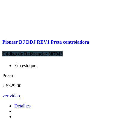
Pioneer DJ DDJ REV1 Preta controladora
Código de Refêrencia: 887943
Em estoque
Preço :
U$329.00
ver vídeo
Detalhes