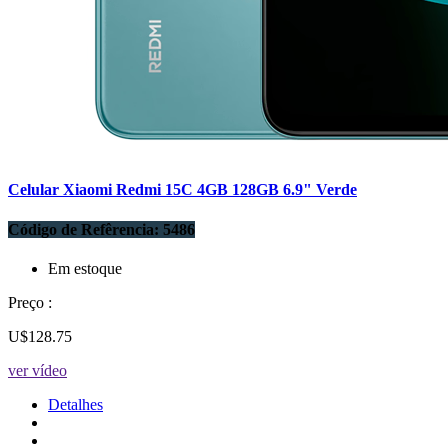
Celular Xiaomi Redmi 15C 4GB 128GB 6.9" Verde
Código de Refêrencia: 5486
Em estoque
Preço :
U$128.75
ver vídeo
Detalhes