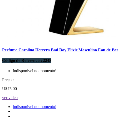
Perfume Carolina Herrera Bad Boy Elixir Masculino Eau de Pa
Código de Refêrencia: 2248
Indisponível no momento!
Preço :
U$75.00
ver vídeo
Indisponível no momento!